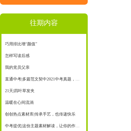
往期内容
巧用排比增“颜值”
怎样写读后感
我的党员父亲
直通中考|多篇范文契中2021中考真题，《创新作文》助你赢中考
21天|四叶草发夹
温暖在心间流淌
创创热点素材库|传承手艺，也传递快乐
中考提优|这份主题素材解读，让你的作文超有亮点！