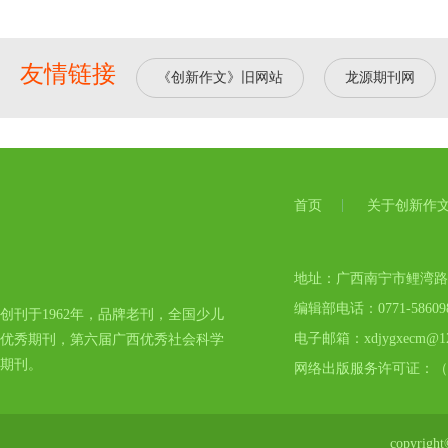
友情链接
《创新作文》旧网站
龙源期刊网
首页
关于创新作
地址：广西南宁市鲤湾路17号
编辑部电话：0771-5860
创刊于1962年，品牌老刊，全国少儿
电子邮箱：xdjygxecm@12
优秀期刊，第六届广西优秀社会科学
期刊。
网络出版服务许可证：（
copyr