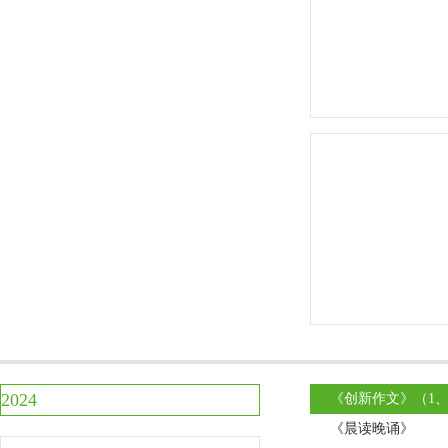
2024
《创新作文》（1、
《晨读晚诵》