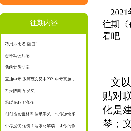
20
往期内容
往期《
看吧—
巧用排比增“颜值”
怎样写读后感
我的党员父亲
文以
直通中考|多篇范文契中2021中考真题，《创新作文》助你赢中考
21天|四叶草发夹
贴对
温暖在心间流淌
化是
创创热点素材库|传承手艺，也传递快乐
琴；
中考提优|这份主题素材解读，让你的作文超有亮点！