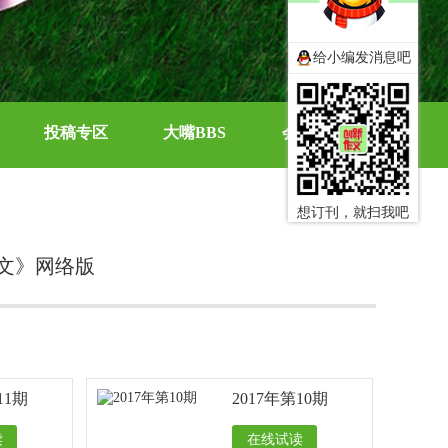
给小编发消息吧
投稿专区
大嘴BBS
会员中心
想订刊，就扫我吧
文》网络版
11期
2017年第10期
读
在线试读