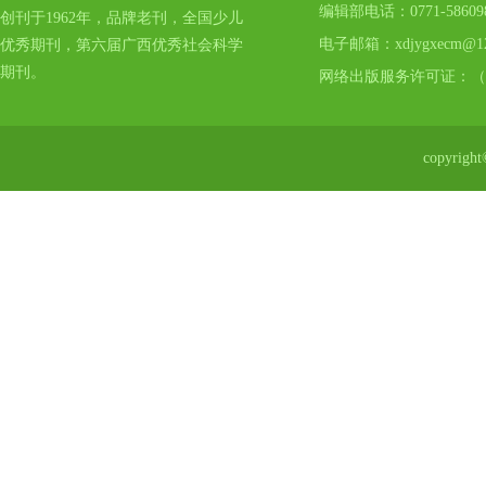
编辑部电话：0771-5860
创刊于1962年，品牌老刊，全国少儿
电子邮箱：xdjygxecm@12
优秀期刊，第六届广西优秀社会科学
期刊。
网络出版服务许可证：（
copyr