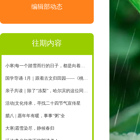
编辑部动态
往期内容
小寒|每一个踏雪而行的日子，都是向着未来在冲刺
国学导诵·1月｜跟着古文归田园——《桃花源记》（节选）
亲子共读｜除了“冻梨”，哈尔滨的这位同学还有这样一个心爱之物……（配朗诵音频）
活动|文化传承，寻找二十四节气宣传星
腊八 | 愿年年有暖，事事“粥”全
大寒|霜雪染尽，静候春归