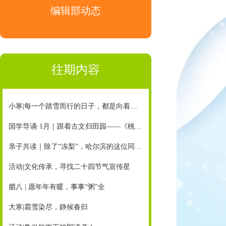
编辑部动态
往期内容
小寒|每一个踏雪而行的日子，都是向着未来在冲刺
国学导诵·1月｜跟着古文归田园——《桃花源记》（节选）
亲子共读｜除了“冻梨”，哈尔滨的这位同学还有这样一个心爱之物……（配朗诵音频）
活动|文化传承，寻找二十四节气宣传星
腊八 | 愿年年有暖，事事“粥”全
大寒|霜雪染尽，静候春归