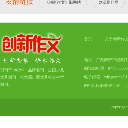
友情链接
《创新作文》旧网站
龙源期刊网
首页
关于创新作
地址：广西南宁市鲤湾路17号
编辑部电话：0771-5860
创刊于1962年，品牌老刊，全国少儿
电子邮箱：xdjygxecm@12
优秀期刊，第六届广西优秀社会科学
期刊。
网络出版服务许可证：（
copyr