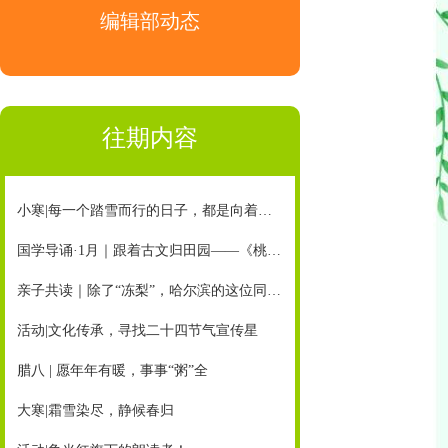
编辑部动态
往期内容
小寒|每一个踏雪而行的日子，都是向着未来在冲刺
国学导诵·1月｜跟着古文归田园——《桃花源记》（节选）
亲子共读｜除了“冻梨”，哈尔滨的这位同学还有这样一个心爱之物……（配朗诵音频）
活动|文化传承，寻找二十四节气宣传星
腊八 | 愿年年有暖，事事“粥”全
大寒|霜雪染尽，静候春归