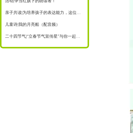
活动|争当红旗下的朗读者！
亲子共读|为培养孩子的表达能力，这位妈妈这样做……（内附征稿）
儿童诗|我的月亮船（配音频）
二十四节气|“立春节气宣传星”与你一起迎接美好春天！