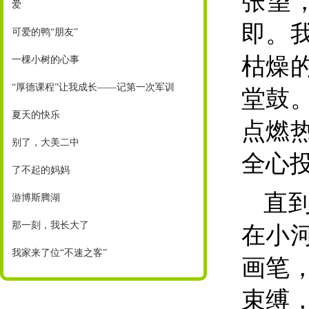
张望
爱
即。
可爱的鸭“朋友”
枯燥
一棵小树的心事
“厚德课程”让我成长——记第一次军训
堂鼓
夏天的快乐
点燃
别了，大美二中
全心
了不起的妈妈
直
游博斯腾湖
那一刻，我长大了
在小
我家来了位“不速之客”
画笔
束缚