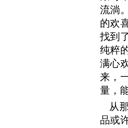
流淌
的欢
找到
纯粹
满心
来，
量，
从
品或