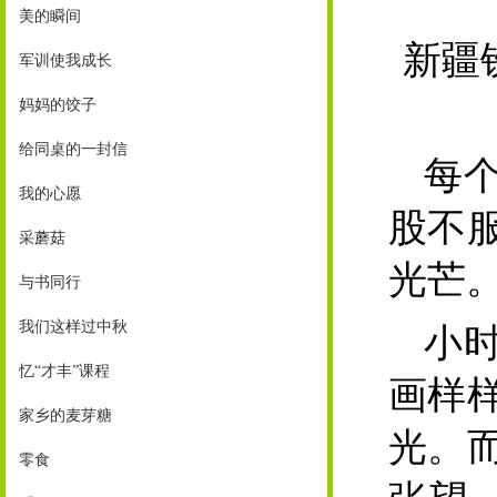
美的瞬间
新疆
军训使我成长
妈妈的饺子
给同桌的一封信
每
我的心愿
股不
采蘑菇
光芒
与书同行
我们这样过中秋
小
忆“才丰”课程
画样
家乡的麦芽糖
光。
零食