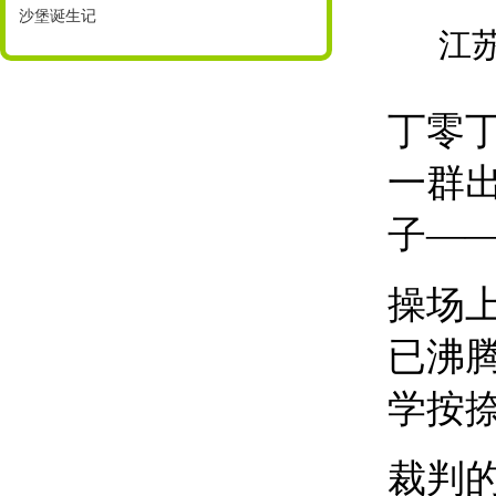
沙堡诞生记
江
丁零
一群
子—
操场
已沸
学按
裁判