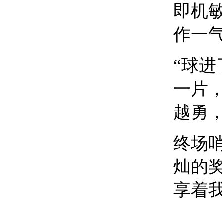
即机
作一
“球
一片
越勇
终场
灿的
享着