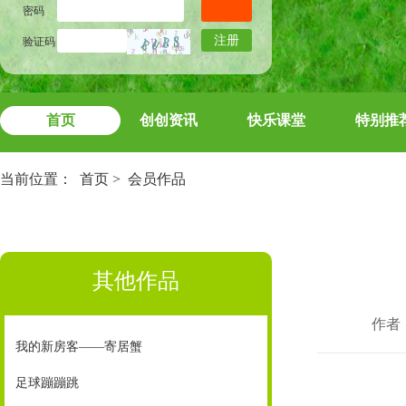
密码
注册
验证码
首页
创创资讯
快乐课堂
特别推
当前位置：
首页
>
会员作品
其他作品
作者
我的新房客——寄居蟹
足球蹦蹦跳