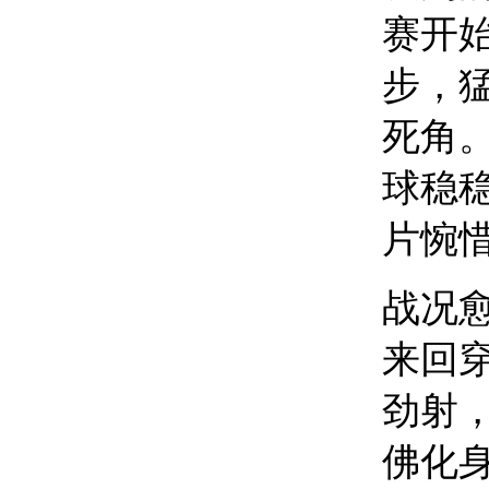
赛开
步，
死角
球稳
片惋
战况
来回
劲射
佛化身