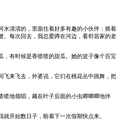
河水清清的，里面住着好多有趣的小伙伴：摇着
蟹。每次回去，我总爱蹲在河边，看邻居家的老
瓜，有时候是香喷喷的甜瓜。她的篮子像个百宝
间飞来飞去，外婆说，它们在桃花丛中跳舞，把
喳喳地领唱，藏在叶子后面的小虫唧唧唧地伴
我就开始数日子，盼着下一次假期快点来。