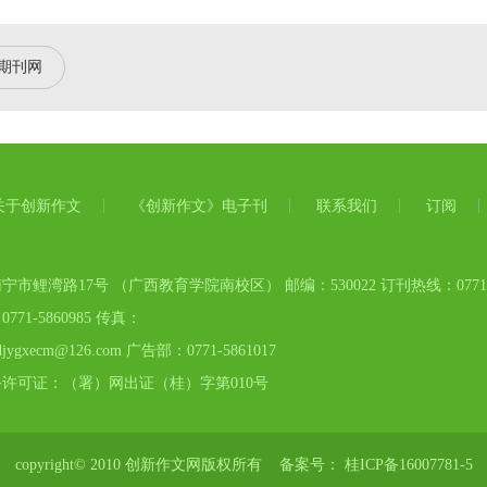
期刊网
关于创新作文
《创新作文》电子刊
联系我们
订阅
市鲤湾路17号 （广西教育学院南校区） 邮编：530022 订刊热线：0771-58
71-5860985 传真：
gxecm@126.com 广告部：0771-5861017
许可证：（署）网出证（桂）字第010号
copyright© 2010 创新作文网版权所有 备案号：
桂ICP备16007781-5