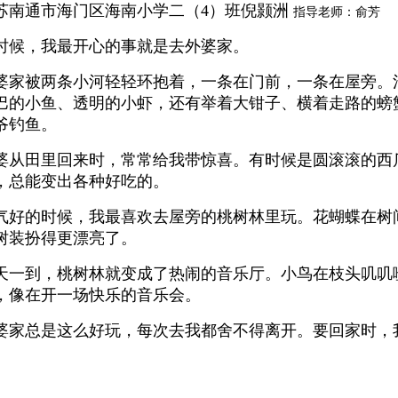
苏南通市海门区海南小学二（4）班倪颢洲
指导老师：俞芳
时候，我最开心的事就是去外婆家。
婆家被两条小河轻轻环抱着，一条在门前，一条在屋旁。
巴的小鱼、透明的小虾，还有举着大钳子、横着走路的螃
爷钓鱼。
婆从田里回来时，常常给我带惊喜。有时候是圆滚滚的西
，总能变出各种好吃的。
气好的时候，我最喜欢去屋旁的桃树林里玩。花蝴蝶在树
树装扮得更漂亮了。
天一到，桃树林就变成了热闹的音乐厅。小鸟在枝头叽叽
，像在开一场快乐的音乐会。
婆家总是这么好玩，每次去我都舍不得离开。要回家时，