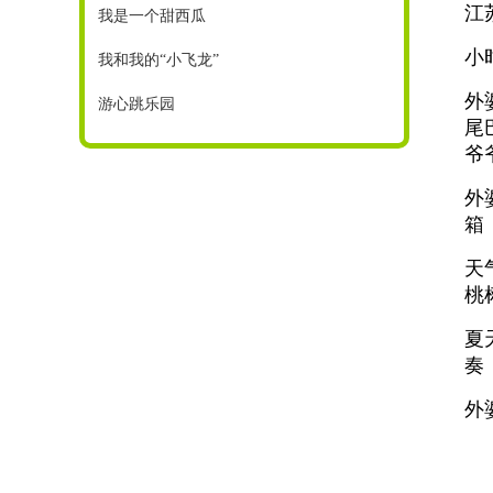
江
我是一个甜西瓜
小
我和我的“小飞龙”
外
游心跳乐园
尾
爷
外
箱
天
桃
夏
奏
外