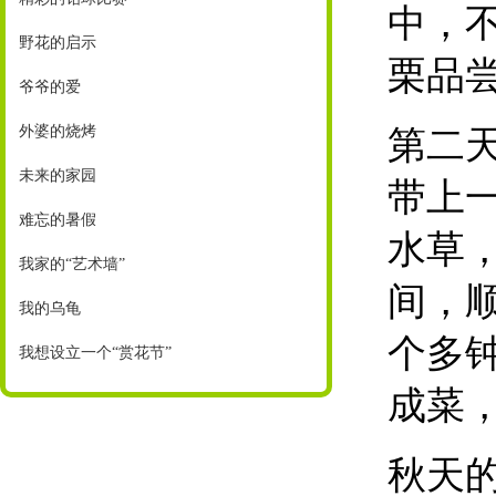
中，
野花的启示
栗品
爷爷的爱
外婆的烧烤
第二
未来的家园
带上
难忘的暑假
水草
我家的“艺术墙”
间，
我的乌龟
个多
我想设立一个“赏花节”
成菜
秋天