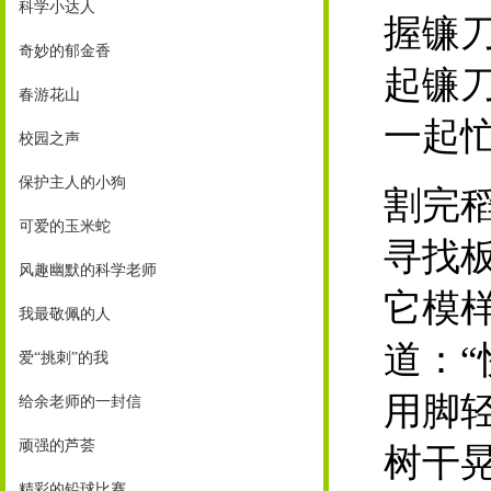
科学小达人
握镰
奇妙的郁金香
起镰
春游花山
一起
校园之声
保护主人的小狗
割完
可爱的玉米蛇
寻找
风趣幽默的科学老师
它模
我最敬佩的人
道：
爱“挑刺”的我
用脚
给余老师的一封信
顽强的芦荟
树干
精彩的铅球比赛