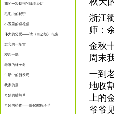
秋天
我的一次特别的睡觉经历
毛毛虫的秘密
浙江
小区里的狸花猫
师：
伟大的父爱——读《白公鹅》有感
金秋
难忘的一场雪
校园一隅
周末
老家的柿子树
一到
生活中的新发现
地收
我家的蚕
上的
奇妙的捕蝇草
奇妙的植物——眼镜蛇瓶子草
爷爷