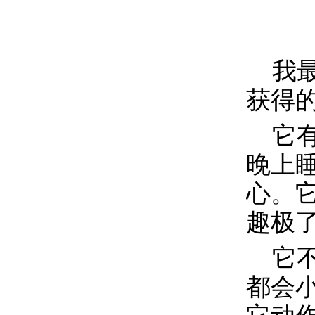
我
获得的
它
晚上
心。
趣极
它
都会