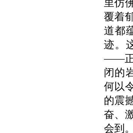
里仿
覆着
道都
迹。
——
闭的
何以
的震
奋、
会到