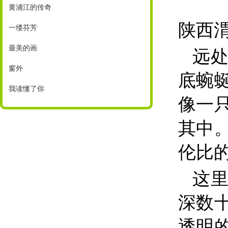
黄浦江的传奇
陕西
一缕芬芳
最美的画
远
窗外
底蜿
我读懂了你
像一
其中
伦比
这
深数
透明