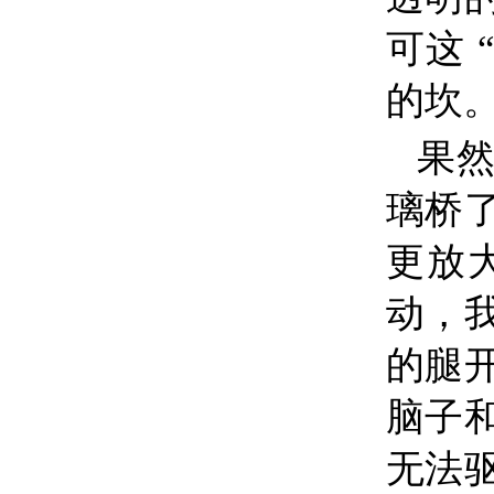
可这
的坎
果
璃桥
更放
动，
的腿
脑子
无法