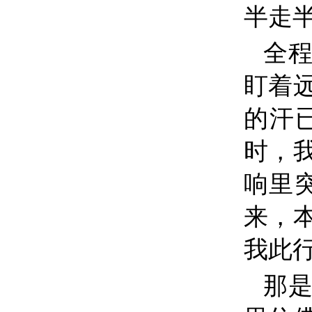
半走
全
盯着
的汗
时，
响里
来，
我此
那