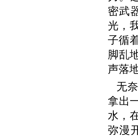
密武
光，
子循
脚乱
声落
无
拿出
水，
弥漫