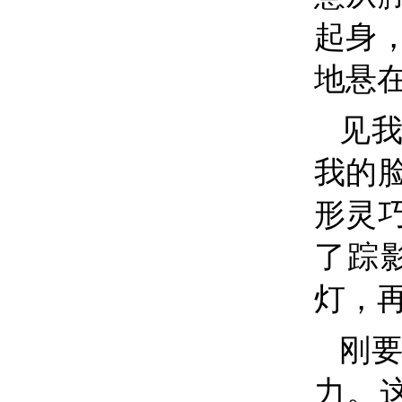
起身
地悬
见
我的
形灵
了踪
灯，
刚
力。