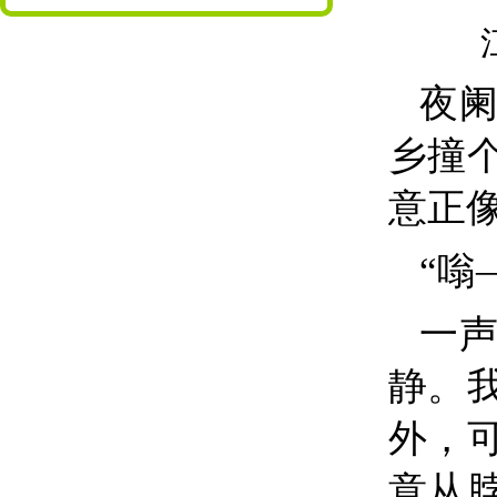
夜
乡撞
意正
“嗡
一
静。
外，
意从