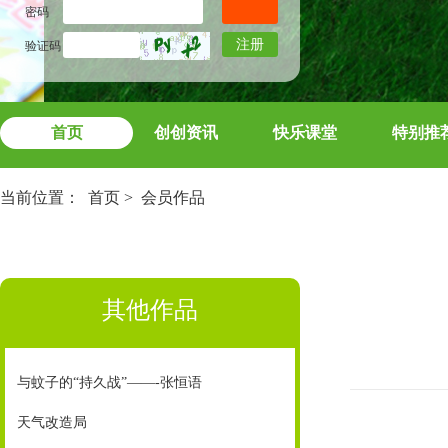
密码
注册
验证码
首页
创创资讯
快乐课堂
特别推
当前位置：
首页
>
会员作品
其他作品
与蚊子的“持久战”——-张恒语
天气改造局