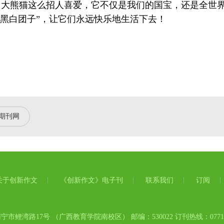
大熊猫这么招人喜爱，它不仅是我们的国宝，还是全世界
“黑白团子”，让它们永远快乐地生活下去！
期刊网
关于创新作文
《创新作文》电子刊
联系我们
订阅
市鲤湾路17号 （广西教育学院南校区） 邮编：530022 订刊热线：0771-58