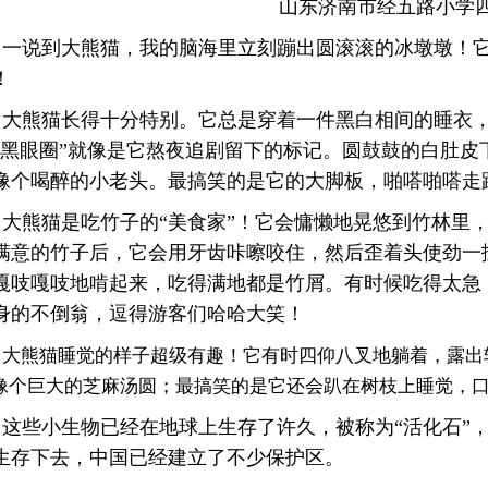
山东济南市经五路小学四
一说到大熊猫，我的脑海里立刻蹦出圆滚滚的冰墩墩！
！
大熊猫长得十分特别。它总是穿着一件黑白相间的睡衣，
“黑眼圈”就像是它熬夜追剧留下的标记。圆鼓鼓的白肚
像个喝醉的小老头。
最搞笑的是它的大脚板，啪嗒啪嗒走
大熊猫是吃竹子的“美食家”！它会慵懒地晃悠到竹林里
满意的竹子后，它会用牙齿咔嚓咬住，然后歪着头使劲一
嘎吱嘎吱地啃起来，吃得满地都是竹屑。有时候吃得太急
身的不倒翁，逗得游客们哈哈大笑！
大熊猫睡觉的样子超级有趣！它有时四仰八叉地躺着，露出
像个巨大的芝麻汤圆；最搞笑的是它还会趴在树枝上睡觉，
这些小生物已经在地球上生存了许久，被称为“活化石”
生存下去，中国
已经建立了不少保护区。