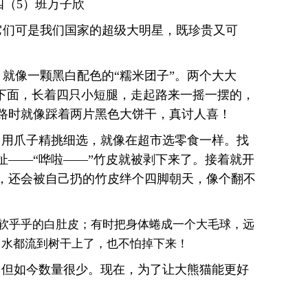
（5）班万子欣
它们可是我们国家的超级大明星，既珍贵又可
就像一颗黑白配色的“糯米团子”。两个大大
皮下面，长着四只小短腿，走起路来一摇一摆的，
路时就像踩着两片黑色大饼干，真讨人喜！
，用爪子精挑细选，就像在超市选零食一样。找
扯——“哗啦——”竹皮就被剥下来了。接着就开
，还会被自己扔的竹皮绊个四脚朝天，像个翻不
软乎乎的白肚皮；有时把身体蜷成一个大毛球，远
口水都流到树干上了，也不怕掉下来！
，但如今数量很少
。现在，为了让大熊猫能更好