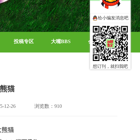
给小编发消息吧
投稿专区
大嘴BBS
会员中心
想订刊，就扫我吧
熊猫
12-26
浏览数：910
大熊猫