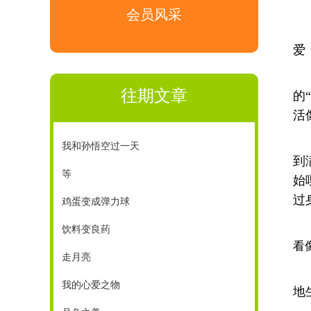
会员风采
爱
往期文章
的
活
我和孙悟空过一天
到
等
始
过
鸡蛋变成弹力球
饮料变良药
看
走月亮
我的心爱之物
地