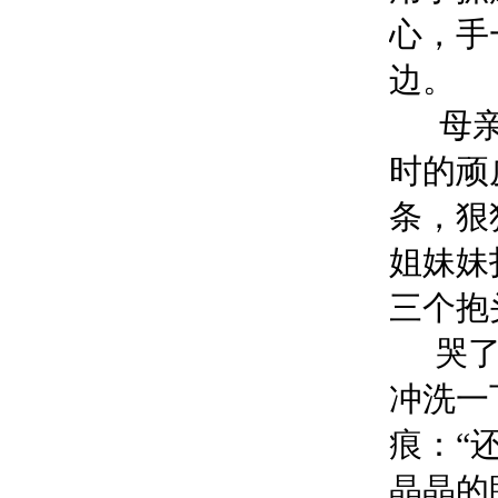
心，手
边。
母
时的顽
条，狠
姐妹妹
三个抱
哭
冲洗一
痕：“
晶晶的