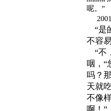
呢。”
20
“
不容
“不
咽，
吗？
天就
不像
啊！”