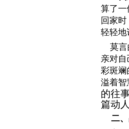
算了一
回家时
轻轻地
莫言
亲对自
彩斑斓
溢着智
的往
篇动
二、