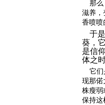
那么
滋养，
香喷喷
于
葵，
是信
体之
它们
现那偌
株瘦弱
保持这