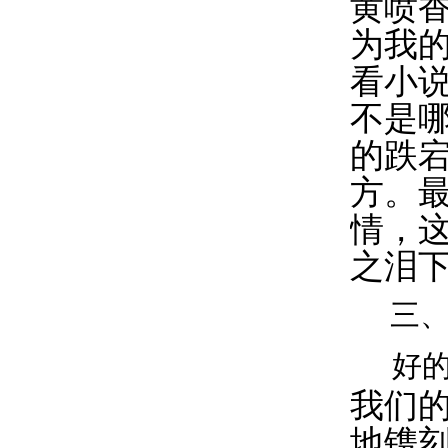
黄喷
为我
看小
不是
的跌宕
方。
情，
之泪
三
好
我们
地镌